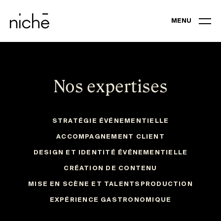
MENU
EXPERTISES
Nos expertises
PORTFOLIO
STRATÉGIE ÉVÉNEMENTIELLE
ÉVÉNEMENTS D’AFFAIRES ET CONGRÈS
ACCOMPAGNEMENT CLIENT
GALAS
DESIGN ET IDENTITÉ ÉVÉNEMENTIELLE
CRÉATION DE CONTENU
EXPÉRIENCE DE MARQUE
MISE EN SCÈNE ET TALENTS
PRODUCTION
EXPÉRIENCE GASTRONOMIQUE
ÉVÉNEMENTS VIRTUELS