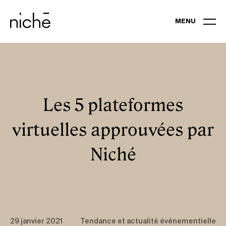
MENU
EXPERTISES
PORTFOLIO
Les 5 plateformes
virtuelles approuvées par
ÉVÉNEMENTS D’AFFAIRES ET CONGRÈS
Niché
GALAS
EXPÉRIENCE DE MARQUE
ÉVÉNEMENTS VIRTUELS
29 janvier 2021
Tendance et actualité événementielle